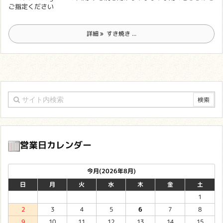
ご指定ください
詳細
すき焼き ...
営業日カレンダー
今月(2026年8月)
日
月
火
水
木
金
土
1
2
3
4
5
6
7
8
9
10
11
12
13
14
15