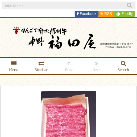
Facebook
RSS
Feedly
Menu
Sidebar
Prev
Next
Search